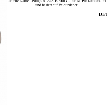
farbene Damen-Pumps 41.343.10 von Gabor ist sehr komfortabel
und basiert auf Veloursleder.
DET