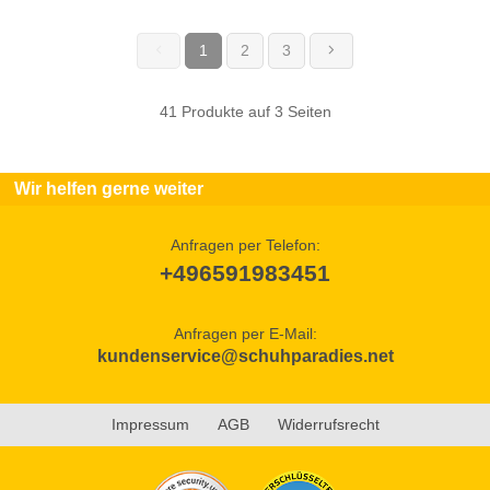
1
2
3
(current)
41 Produkte auf 3 Seiten
Wir helfen gerne weiter
Anfragen per Telefon:
+496591983451
Anfragen per E-Mail:
kundenservice@schuhparadies.net
Impressum
AGB
Widerrufsrecht