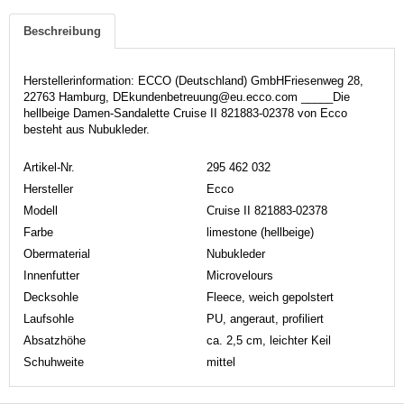
Beschreibung
Herstellerinformation: ECCO (Deutschland) GmbHFriesenweg 28,
22763 Hamburg, DEkundenbetreuung@eu.ecco.com _____Die
hellbeige Damen-Sandalette Cruise II 821883-02378 von Ecco
besteht aus Nubukleder.
Artikel-Nr.
295 462 032
Hersteller
Ecco
Modell
Cruise II 821883-02378
Farbe
limestone (hellbeige)
Obermaterial
Nubukleder
Innenfutter
Microvelours
Decksohle
Fleece, weich gepolstert
Laufsohle
PU, angeraut, profiliert
Absatzhöhe
ca. 2,5 cm, leichter Keil
Schuhweite
mittel