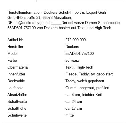
Herstellerinformation: Dockers Schuh-Import u. Export Gerli
GmbHHöhstraße 31, 66978 Merzalben,
DEinfo@dockersbygerli.de_____Der schwarze Damen-Schnürbootie
55AD301-757100 von Dockers basiert auf Textil und High-Tech.
Artikel-Nr.
272 099 009
Hersteller
Dockers
Modell
55AD301-757100
Farbe
schwarz
Obermaterial
Textil, High-Tech
Innenfutter
Fleece, Teddy, tw. gepolstert
Decksohle
Teddy, weich gepolstert
Laufsohle
Gummi, angeraut, profiliert
Absatzhöhe
ca. 4 cm, leichter Keil
Schaftweite
ca. 24 cm
Schafthöhe
ca. 17 cm
Schuhweite
mittel