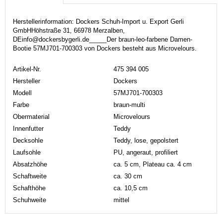
Herstellerinformation: Dockers Schuh-Import u. Export Gerli
GmbHHöhstraße 31, 66978 Merzalben,
DEinfo@dockersbygerli.de_____Der braun-leo-farbene Damen-
Bootie 57MJ701-700303 von Dockers besteht aus Microvelours.
Artikel-Nr.
475 394 005
Hersteller
Dockers
Modell
57MJ701-700303
Farbe
braun-multi
Obermaterial
Microvelours
Innenfutter
Teddy
Decksohle
Teddy, lose, gepolstert
Laufsohle
PU, angeraut, profiliert
Absatzhöhe
ca. 5 cm, Plateau ca. 4 cm
Schaftweite
ca. 30 cm
Schafthöhe
ca. 10,5 cm
Schuhweite
mittel