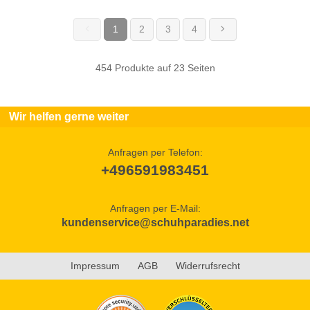
1
2
3
4
(current)
454 Produkte auf 23 Seiten
Wir helfen gerne weiter
Anfragen per Telefon:
+496591983451
Anfragen per E-Mail:
kundenservice@schuhparadies.net
Impressum
AGB
Widerrufsrecht