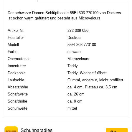
Der schwarze Damen-Schlüpfbootie 55EL303-770100 von Dockers
ist schön warm gefüttert und besteht aus Microvelours.
Artikel-Nr.
272 009 056
Hersteller
Dockers
Modell
55EL303-770100
Farbe
schwarz
Obermaterial
Microvelours
Innenfutter
Teddy
Decksohle
Teddy, Wechselfußbett
Laufsohle
Gummi, angeraut, leicht profiliert
Absatzhöhe
ca. 4 cm, Plateau ca. 3,5 cm
Schaftweite
ca. 26 cm
Schafthöhe
ca. 9 cm
Schuhweite
mittel
Schuhparadies