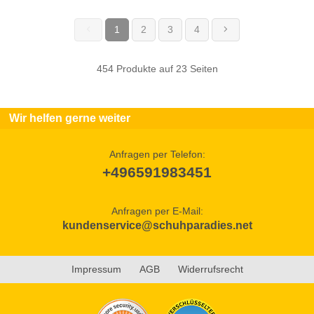
1
2
3
4
(current)
454 Produkte auf 23 Seiten
Wir helfen gerne weiter
Anfragen per Telefon:
+496591983451
Anfragen per E-Mail:
kundenservice@schuhparadies.net
Impressum
AGB
Widerrufsrecht