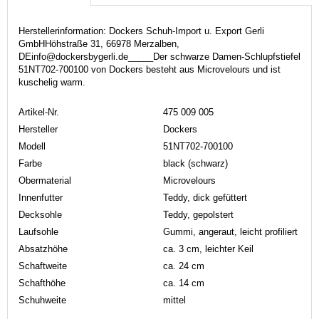
Herstellerinformation: Dockers Schuh-Import u. Export Gerli
GmbHHöhstraße 31, 66978 Merzalben,
DEinfo@dockersbygerli.de_____Der schwarze Damen-Schlupfstiefel
51NT702-700100 von Dockers besteht aus Microvelours und ist
kuschelig warm.
Artikel-Nr.
475 009 005
Hersteller
Dockers
Modell
51NT702-700100
Farbe
black (schwarz)
Obermaterial
Microvelours
Innenfutter
Teddy, dick gefüttert
Decksohle
Teddy, gepolstert
Laufsohle
Gummi, angeraut, leicht profiliert
Absatzhöhe
ca. 3 cm, leichter Keil
Schaftweite
ca. 24 cm
Schafthöhe
ca. 14 cm
Schuhweite
mittel