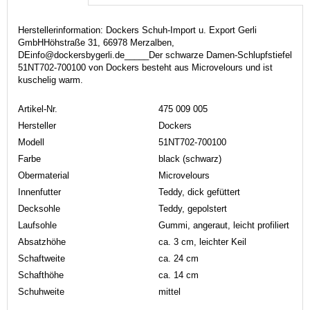
Herstellerinformation: Dockers Schuh-Import u. Export Gerli
GmbHHöhstraße 31, 66978 Merzalben,
DEinfo@dockersbygerli.de_____Der schwarze Damen-Schlupfstiefel
51NT702-700100 von Dockers besteht aus Microvelours und ist
kuschelig warm.
Artikel-Nr.
475 009 005
Hersteller
Dockers
Modell
51NT702-700100
Farbe
black (schwarz)
Obermaterial
Microvelours
Innenfutter
Teddy, dick gefüttert
Decksohle
Teddy, gepolstert
Laufsohle
Gummi, angeraut, leicht profiliert
Absatzhöhe
ca. 3 cm, leichter Keil
Schaftweite
ca. 24 cm
Schafthöhe
ca. 14 cm
Schuhweite
mittel