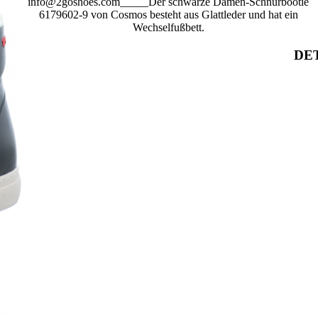
info@2goshoes.com_____Der schwarze Damen-Schnürbootie
6179602-9 von Cosmos besteht aus Glattleder und hat ein
Wechselfußbett.
DET