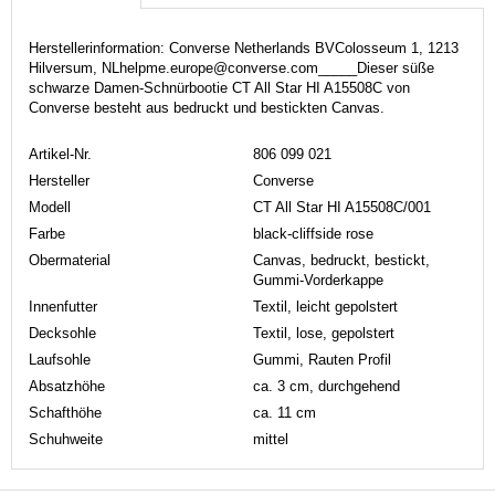
Herstellerinformation: Converse Netherlands BVColosseum 1, 1213
Hilversum, NLhelpme.europe@converse.com_____Dieser süße
schwarze Damen-Schnürbootie CT All Star HI A15508C von
Converse besteht aus bedruckt und bestickten Canvas.
Artikel-Nr.
806 099 021
Hersteller
Converse
Modell
CT All Star HI A15508C/001
Farbe
black-cliffside rose
Obermaterial
Canvas, bedruckt, bestickt,
Gummi-Vorderkappe
Innenfutter
Textil, leicht gepolstert
Decksohle
Textil, lose, gepolstert
Laufsohle
Gummi, Rauten Profil
Absatzhöhe
ca. 3 cm, durchgehend
Schafthöhe
ca. 11 cm
Schuhweite
mittel