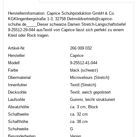
Herstellerinformation: Caprice Schuhproduktion GmbH & Co.
KGKlingenbergstraße 1-3, 32758 Detmoldvertrieb@caprice-
schuhe.de_____Dieser schwarze Damen Stretch-Langschaftstiefel
9-25512-29-044 ausTextil von Caprice lässt sich perfekt zu einem
Kleid oder Rock tragen.
Artikel-Nr.
266 009 032
Hersteller
Caprice
Modell
9-25512-41-044
Farbe
black (schwarz)
Obermaterial
Microvelours (Stretch)
Innenfutter
Textil (Stretch)
Decksohle
Textil, weich gepolstert
Laufsohle
Gummi, leicht strukturiert
Absatzhöhe
ca. 3 cm, Block
Schaftweite
ca. 32 cm
Schafthöhe
ca. 38 cm
Schuhweite
G
Besonderheiten
Vegan