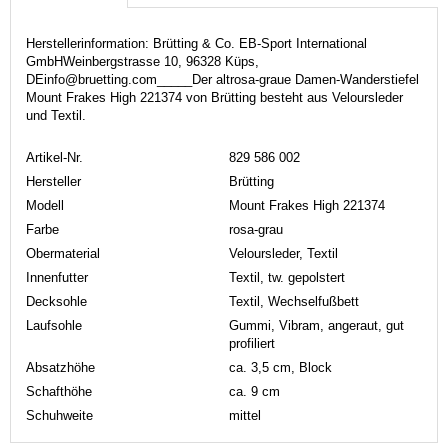
Herstellerinformation: Brütting & Co. EB-Sport International
GmbHWeinbergstrasse 10, 96328 Küps,
DEinfo@bruetting.com_____Der altrosa-graue Damen-Wanderstiefel
Mount Frakes High 221374 von Brütting besteht aus Veloursleder
und Textil.
Artikel-Nr.
829 586 002
Hersteller
Brütting
Modell
Mount Frakes High 221374
Farbe
rosa-grau
Obermaterial
Veloursleder, Textil
Innenfutter
Textil, tw. gepolstert
Decksohle
Textil, Wechselfußbett
Laufsohle
Gummi, Vibram, angeraut, gut
profiliert
Absatzhöhe
ca. 3,5 cm, Block
Schafthöhe
ca. 9 cm
Schuhweite
mittel