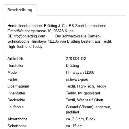
Beschreibung
Herstellerinformation: Brütting & Co. EB-Sport International
GmbHWeinbergstrasse 10, 96328 Küps,
DEinfo@bruetting.com_____Der schwarz-graue Damen-
Schnürbootie Himalaya 711106 von Brütting besteht aus Textil,
High-Tech und Teddy.
Artikel-Nr.
270 004 112
Hersteller
Brütting
Modell
Himalaya 711106
Farbe
schwarz-grau
Obermaterial
Textil, High-Tech, Teddy
Innenfutter
Teddy, tw. gepolstert
Decksohle
Textil, Wechselfußbett
Laufsohle
Gummi (Vibram), angeraut,
profiliert
Absatzhöhe
ca. 3,5 cm, Block
Schafthöhe
ca. 15 cm