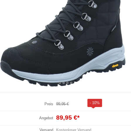
- 10%
Preis
99,95 €
89,95 €
*
Angebot
Versand
Kostenloser Versand