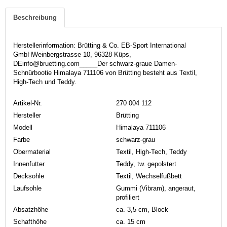
Beschreibung
Herstellerinformation: Brütting & Co. EB-Sport International
GmbHWeinbergstrasse 10, 96328 Küps,
DEinfo@bruetting.com_____Der schwarz-graue Damen-
Schnürbootie Himalaya 711106 von Brütting besteht aus Textil,
High-Tech und Teddy.
Artikel-Nr.
270 004 112
Hersteller
Brütting
Modell
Himalaya 711106
Farbe
schwarz-grau
Obermaterial
Textil, High-Tech, Teddy
Innenfutter
Teddy, tw. gepolstert
Decksohle
Textil, Wechselfußbett
Laufsohle
Gummi (Vibram), angeraut,
profiliert
Absatzhöhe
ca. 3,5 cm, Block
Schafthöhe
ca. 15 cm