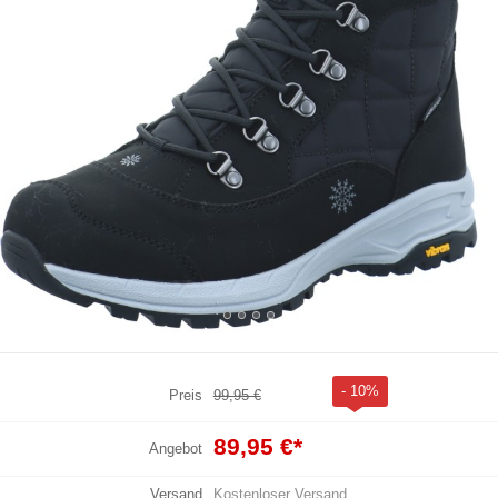
- 10%
Preis
99,95 €
89,95 €
*
Angebot
Versand
Kostenloser Versand