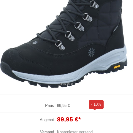
- 10%
Preis
99,95 €
89,95 €
*
Angebot
Versand
Kostenloser Versand