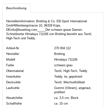
Beschreibung
Herstellerinformation: Brütting & Co. EB-Sport International
GmbHWeinbergstrasse 10, 96328 Küps,
DEinfo@bruetting.com_____Der schwarz-graue Damen-
Schnürbootie Himalaya 711106 von Brütting besteht aus Textil,
High-Tech und Teddy.
Artikel-Nr.
270 004 112
Hersteller
Brütting
Modell
Himalaya 711106
Farbe
schwarz-grau
Obermaterial
Textil, High-Tech, Teddy
Innenfutter
Teddy, tw. gepolstert
Decksohle
Textil, Wechselfußbett
Laufsohle
Gummi (Vibram), angeraut,
profiliert
Absatzhöhe
ca. 3,5 cm, Block
Schafthöhe
ca. 15 cm