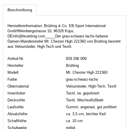
Beschreibung
Herstellerinformation: Brütting & Co. EB-Sport International
GmbHWeinbergstrasse 10, 96328 Küps,
DEinfo@bruetting.com_____Der grau-schwarz-lachs-farbene
Damen-Wanderstiefel Mt. Chester High 221360 von Brütting besteht
aus Veloursleder, High-Tech und Textil.
Artikel-Nr.
829 296 009
Hersteller
Brütting
Modell
Mt. Chester High 221360
Farbe
grau-schwarz-lachs
Obermaterial
Veloursleder, High-Tech, Textil
Innenfutter
Textil, tw. gepolstert
Decksohle
Textil, Wechselfußbett
Laufsohle
Gummi, angeraut, gut profiliert
Absatzhöhe
ca. 3,5 cm, leichter Keil
Schafthöhe
ca. 10 cm
Schuhweite
mittel