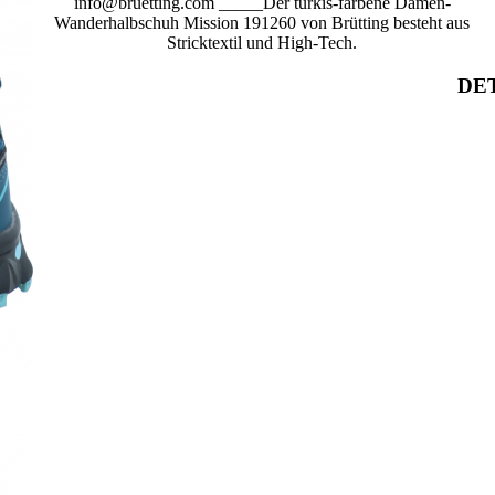
info@bruetting.com _____Der türkis-farbene Damen-
Wanderhalbschuh Mission 191260 von Brütting besteht aus
Stricktextil und High-Tech.
DET