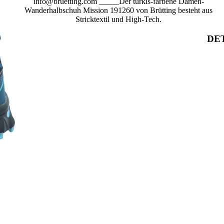
info@bruetting.com _____Der türkis-farbene Damen-
Wanderhalbschuh Mission 191260 von Brütting besteht aus
Stricktextil und High-Tech.
DET