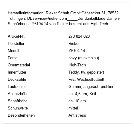
Herstellerinformation: Rieker Schuh GmbHGänsäcker 31, 78532
Tuttlingen, DEservice@rieker.com_____Der dunkelblaue Damen-
Schnürbootie Y6104-14 von Rieker besteht aus High-Tech.
Artikel-Nr.
270 814 023
Hersteller
Rieker
Modell
Y6104-14
Farbe
navy (dunkelblau)
Obermaterial
High-Tech
Innenfutter
Teddy, tw. gepolstert
Decksohle
Filz, Wechselfußbett
Laufsohle
Gummi, angeraut, profiliert
Absatzhöhe
ca. 4,5 cm, Keil
Schafthöhe
ca. 10 cm
Schuhweite
mittel
Besonderheiten
Antistress