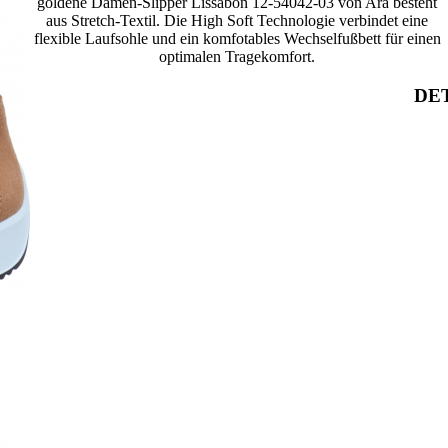
goldene Damen-Slipper Lissabon 12-54042-03 von Ara besteht
aus Stretch-Textil. Die High Soft Technologie verbindet eine
flexible Laufsohle und ein komfotables Wechselfußbett für einen
optimalen Tragekomfort.
DET