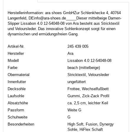
Herstellerinformation: ara shoes GmbHZur Schlenkhecke 4, 40764
Langenfeld, DEinfo@ara-shoes.de_____Dieser mittelbeige Damen-
Slipper Lissabon 4.0 12-54048-08 von Ara besteht aus Stricktextil
und Veloursleder. Das innovative Sohlenkonzept sorgt für einen
dynamischen und ermüdungsfreien Gang.
Artikel-Nr.
245 439 005
Hersteller
Ara
Modell
Lissabon 4.0 12-54048-08
Farbe
beach (mittelbeige)
Obermaterial
Stricktextil, Veloursleder
Innenfutter
ungefüttert
Decksohle
Frottee, Wechselfußbett
Laufsohle
Gummi, Zick-Zack Profil
Absatzhöhe
ca. 2,5 cm, leichter Keil
Passform
Weite G
Schuhweite
G
Besonderheiten
High Soft, Fusion, Dynergy
Sohle, HiFlex Schaft