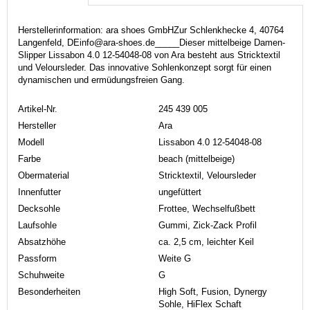
Herstellerinformation: ara shoes GmbHZur Schlenkhecke 4, 40764
Langenfeld, DEinfo@ara-shoes.de_____Dieser mittelbeige Damen-
Slipper Lissabon 4.0 12-54048-08 von Ara besteht aus Stricktextil
und Veloursleder. Das innovative Sohlenkonzept sorgt für einen
dynamischen und ermüdungsfreien Gang.
Artikel-Nr.
245 439 005
Hersteller
Ara
Modell
Lissabon 4.0 12-54048-08
Farbe
beach (mittelbeige)
Obermaterial
Stricktextil, Veloursleder
Innenfutter
ungefüttert
Decksohle
Frottee, Wechselfußbett
Laufsohle
Gummi, Zick-Zack Profil
Absatzhöhe
ca. 2,5 cm, leichter Keil
Passform
Weite G
Schuhweite
G
Besonderheiten
High Soft, Fusion, Dynergy
Sohle, HiFlex Schaft