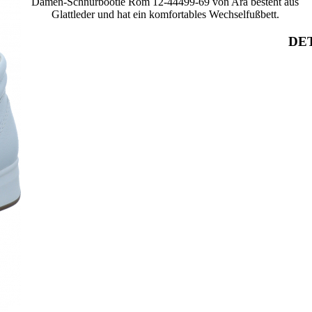
Damen-Schnürbootie Rom 12-44499-69 von Ara besteht aus
Glattleder und hat ein komfortables Wechselfußbett.
DET