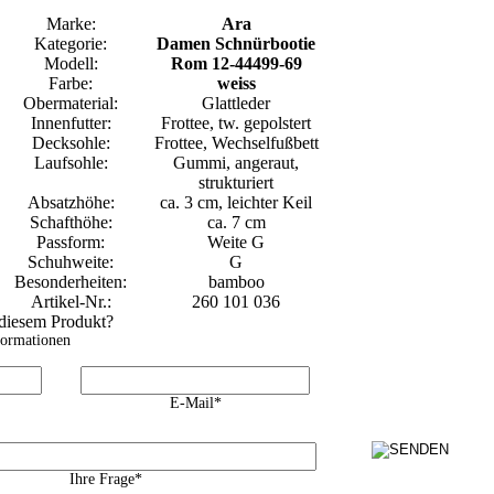
Marke:
Ara
Kategorie:
Damen Schnürbootie
Modell:
Rom 12-44499-69
Farbe:
weiss
Obermaterial:
Glattleder
Innenfutter:
Frottee, tw. gepolstert
Decksohle:
Frottee, Wechselfußbett
Laufsohle:
Gummi, angeraut,
strukturiert
Absatzhöhe:
ca. 3 cm, leichter Keil
Schafthöhe:
ca. 7 cm
Passform:
Weite G
Schuhweite:
G
Besonderheiten:
bamboo
Artikel-Nr.:
260 101 036
 diesem Produkt?
formationen
E-Mail*
Ihre Frage*