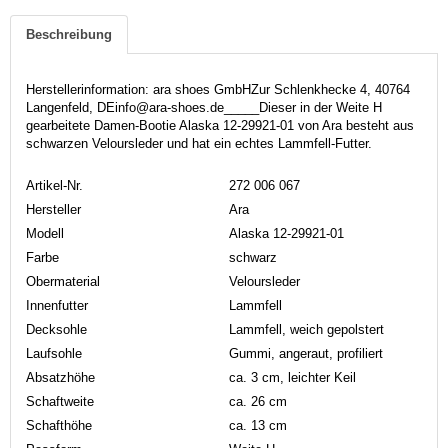
Beschreibung
Herstellerinformation: ara shoes GmbHZur Schlenkhecke 4, 40764
Langenfeld, DEinfo@ara-shoes.de_____Dieser in der Weite H
gearbeitete Damen-Bootie Alaska 12-29921-01 von Ara besteht aus
schwarzen Veloursleder und hat ein echtes Lammfell-Futter.
Artikel-Nr.
272 006 067
Hersteller
Ara
Modell
Alaska 12-29921-01
Farbe
schwarz
Obermaterial
Veloursleder
Innenfutter
Lammfell
Decksohle
Lammfell, weich gepolstert
Laufsohle
Gummi, angeraut, profiliert
Absatzhöhe
ca. 3 cm, leichter Keil
Schaftweite
ca. 26 cm
Schafthöhe
ca. 13 cm