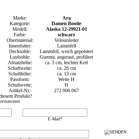
Marke:
Ara
Kategorie:
Damen Bootie
Modell:
Alaska 12-29921-01
Farbe:
schwarz
Obermaterial:
Veloursleder
Innenfutter:
Lammfell
Decksohle:
Lammfell, weich gepolstert
Laufsohle:
Gummi, angeraut, profiliert
Absatzhöhe:
ca. 3 cm, leichter Keil
Schaftweite:
ca. 26 cm
Schafthöhe:
ca. 13 cm
Passform:
Weite H
Schuhweite:
H
Artikel-Nr.:
272 006 067
 diesem Produkt?
formationen
E-Mail*