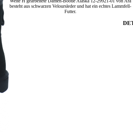
Weite H gearbeitete Damen-Bootie Alaska 12-29921-01 von Ara
besteht aus schwarzen Veloursleder und hat ein echtes Lammfell-
Futter.
DET