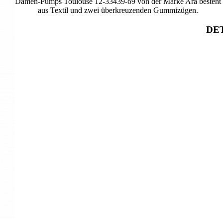
Damen-Pumps Toulouse 12-33439-69 von der Marke Ara besteht
aus Textil und zwei überkreuzenden Gummizügen.
DET