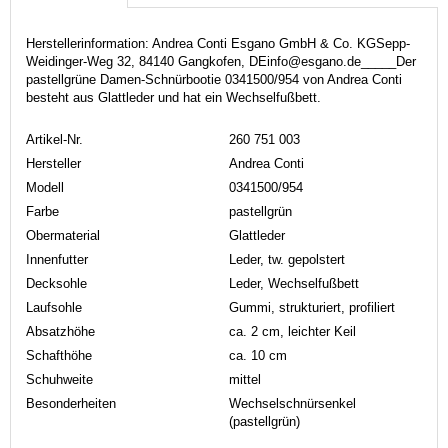
Herstellerinformation: Andrea Conti Esgano GmbH & Co. KGSepp-
Weidinger-Weg 32, 84140 Gangkofen, DEinfo@esgano.de_____Der
pastellgrüne Damen-Schnürbootie 0341500/954 von Andrea Conti
besteht aus Glattleder und hat ein Wechselfußbett.
Artikel-Nr.
260 751 003
Hersteller
Andrea Conti
Modell
0341500/954
Farbe
pastellgrün
Obermaterial
Glattleder
Innenfutter
Leder, tw. gepolstert
Decksohle
Leder, Wechselfußbett
Laufsohle
Gummi, strukturiert, profiliert
Absatzhöhe
ca. 2 cm, leichter Keil
Schafthöhe
ca. 10 cm
Schuhweite
mittel
Besonderheiten
Wechselschnürsenkel
(pastellgrün)