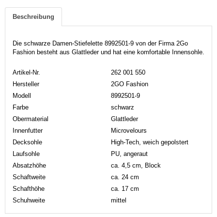
Beschreibung
Die schwarze Damen-Stiefelette 8992501-9 von der Firma 2Go
Fashion besteht aus Glattleder und hat eine komfortable Innensohle.
Artikel-Nr.
262 001 550
Hersteller
2GO Fashion
Modell
8992501-9
Farbe
schwarz
Obermaterial
Glattleder
Innenfutter
Microvelours
Decksohle
High-Tech, weich gepolstert
Laufsohle
PU, angeraut
Absatzhöhe
ca. 4,5 cm, Block
Schaftweite
ca. 24 cm
Schafthöhe
ca. 17 cm
Schuhweite
mittel