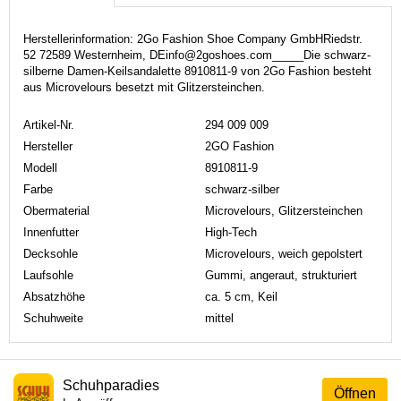
Herstellerinformation: 2Go Fashion Shoe Company GmbHRiedstr.
52 72589 Westernheim, DEinfo@2goshoes.com_____Die schwarz-
silberne Damen-Keilsandalette 8910811-9 von 2Go Fashion besteht
aus Microvelours besetzt mit Glitzersteinchen.
Artikel-Nr.
294 009 009
Hersteller
2GO Fashion
Modell
8910811-9
Farbe
schwarz-silber
Obermaterial
Microvelours, Glitzersteinchen
Innenfutter
High-Tech
Decksohle
Microvelours, weich gepolstert
Laufsohle
Gummi, angeraut, strukturiert
Absatzhöhe
ca. 5 cm, Keil
Schuhweite
mittel
Schuhparadies
Öffnen