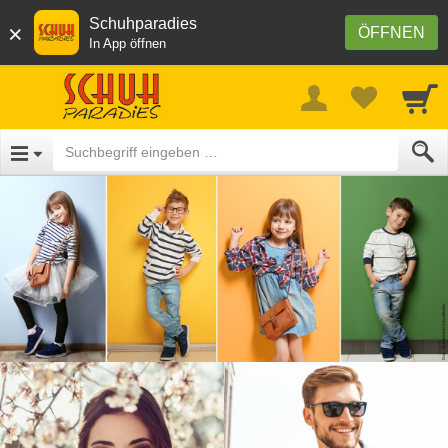
Schuhparadies
×
ÖFFNEN
In App öffnen