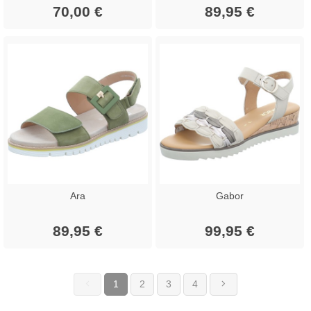
70,00 €
89,95 €
Ara
Gabor
89,95 €
99,95 €
1
2
3
4
(current)