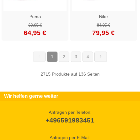
Puma
Nike
69,95 €
84,95 €
64,95 €
79,95 €
1
2
3
4
(current)
2715 Produkte auf 136 Seiten
Wir helfen gerne weiter
Anfragen per Telefon:
+496591983451
Anfragen per E-Mail: