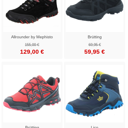
Allrounder by Mephisto
Brütting
155,00 €
69,95 €
129,00 €
59,95 €
Brütting
Lico