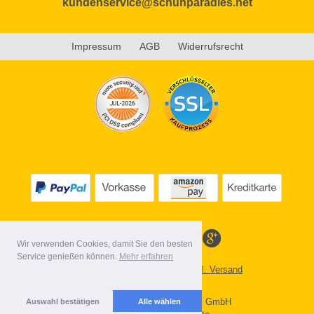
kundenservice@schuhparadies.net
Impressum
AGB
Widerrufsrecht
Wir verwenden Cookies, damit Sie den besten
Service genießen können.
Mehr erfahren
Alle Preise inkl. MwSt. evtl. zzgl. Versand
Lieferbedingungen
Copyright 2026 by Gebr. Röhl GmbH
Auswahl bestätigen
Alle wählen