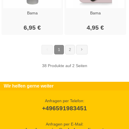
Bama
Bama
6,95 €
4,95 €
1
2
(current)
38 Produkte auf 2 Seiten
Wir helfen gerne weiter
Anfragen per Telefon:
+496591983451
Anfragen per E-Mail: