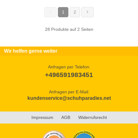
1
2
(current)
28 Produkte auf 2 Seiten
Wir helfen gerne weiter
Anfragen per Telefon:
+496591983451
Anfragen per E-Mail:
kundenservice@schuhparadies.net
Impressum
AGB
Widerrufsrecht