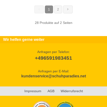
1
2
(current)
28 Produkte auf 2 Seiten
Wir helfen gerne weiter
Anfragen per Telefon:
+496591983451
Anfragen per E-Mail:
kundenservice@schuhparadies.net
Impressum
AGB
Widerrufsrecht