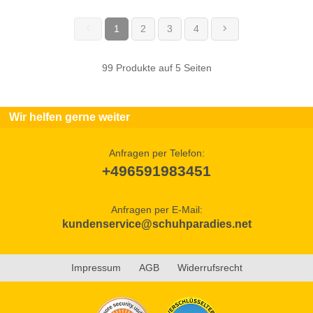
1
2
3
4
(current)
99 Produkte auf 5 Seiten
Wir helfen gerne weiter
Anfragen per Telefon:
+496591983451
Anfragen per E-Mail:
kundenservice@schuhparadies.net
Impressum
AGB
Widerrufsrecht