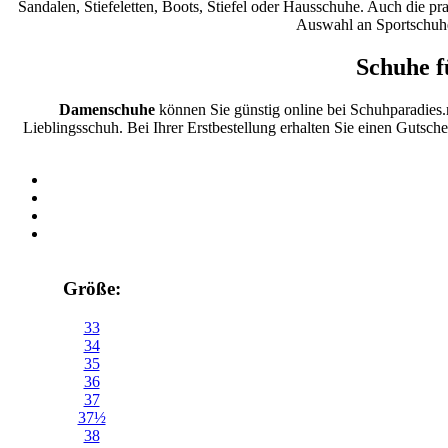
Sandalen, Stiefeletten, Boots, Stiefel oder Hausschuhe. Auch die p
Auswahl an Sportschuhe
Schuhe f
Damenschuhe
können Sie günstig online bei Schuhparadies
Lieblingsschuh. Bei Ihrer Erstbestellung erhalten Sie einen Gutsch
Größe:
33
34
35
36
37
37½
38