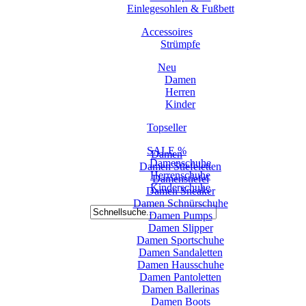
Einlegesohlen & Fußbett
Accessoires
Strümpfe
Neu
Damen
Herren
Kinder
Topseller
SALE %
Damen
Damenschuhe
Damen Stiefeletten
Herrenschuhe
Damenstiefel
Kinderschuhe
Damen Sneaker
Damen Schnürschuhe
Damen Pumps
Damen Slipper
Damen Sportschuhe
Damen Sandaletten
Damen Hausschuhe
Damen Pantoletten
Damen Ballerinas
Damen Boots