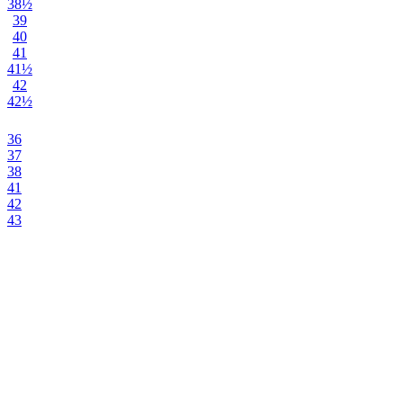
rot
38½
39
schwarz
40
41
weiß
41½
42
42½
36
37
38
41
42
43