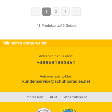
1
2
3
(current)
41 Produkte auf 3 Seiten
Wir helfen gerne weiter
Anfragen per Telefon:
+496591983451
Anfragen per E-Mail:
kundenservice@schuhparadies.net
Impressum
AGB
Widerrufsrecht