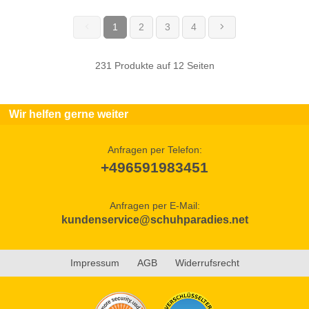
1
2
3
4
(current)
231 Produkte auf 12 Seiten
Wir helfen gerne weiter
Anfragen per Telefon:
+496591983451
Anfragen per E-Mail:
kundenservice@schuhparadies.net
Impressum
AGB
Widerrufsrecht