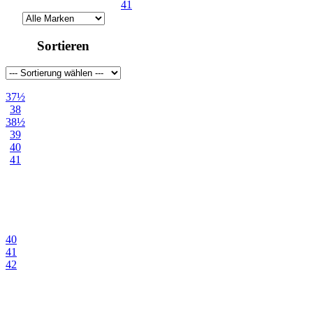
41
gelb
grau
Sortieren
grün
orange
37½
pink
38
38½
rot
39
40
schwarz
41
weiß
40
41
42