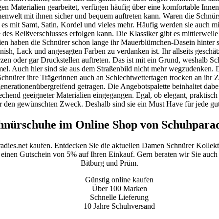
igen Materialien gearbeitet, verfügen häufig über eine komfortable In
Damenwelt mit ihnen sicher und bequem auftreten kann. Waren die Schnür
ei es mit Samt, Satin, Kordel und vieles mehr. Häufig werden sie auch 
des Reißverschlusses erfolgen kann. Die Klassiker gibt es mittlerweile
ien haben die Schnürer schon lange ihr Mauerblümchen-Dasein hinter sic
sh, Lack und angesagten Farben zu verdanken ist. Ihr allseits geschätzt
n oder gar Druckstellen auftreten. Das ist mit ein Grund, weshalb Sch
mmel. Auch hier sind sie aus dem Straßenbild nicht mehr wegzudenken. D
nürer ihre Trägerinnen auch an Schlechtwettertagen trocken an ihr Zie
enerationenübergreifend getragen. Die Angebotspalette beinhaltet dabe
chend geeigneter Materialien eingegangen. Egal, ob elegant, praktisch 
r den gewünschten Zweck. Deshalb sind sie ein Must Have für jede gut
nürschuhe im Online Shop von Schuhparad
adies.net kaufen. Entdecken Sie die aktuellen Damen Schnürer Kollek
e einen Gutschein von 5% auf Ihren Einkauf. Gern beraten wir Sie auch 
Bitburg und Prüm.
Günstig online kaufen
Über 100 Marken
Schnelle Lieferung
10 Jahre Schuhversand