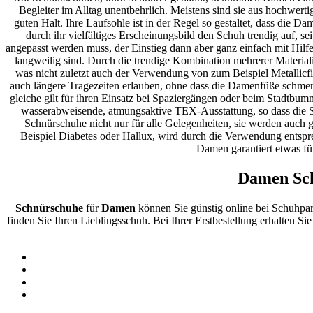
Begleiter im Alltag unentbehrlich. Meistens sind sie aus hochwert
guten Halt. Ihre Laufsohle ist in der Regel so gestaltet, dass die 
durch ihr vielfältiges Erscheinungsbild den Schuh trendig auf, s
angepasst werden muss, der Einstieg dann aber ganz einfach mit Hilfe 
langweilig sind. Durch die trendige Kombination mehrerer Material
was nicht zuletzt auch der Verwendung von zum Beispiel Metallicfini
auch längere Tragezeiten erlauben, ohne dass die Damenfüße schmerze
gleiche gilt für ihren Einsatz bei Spaziergängen oder beim Stadtbu
wasserabweisende, atmungsaktive TEX-Ausstattung, so dass die Sch
Schnürschuhe nicht nur für alle Gelegenheiten, sie werden auch g
Beispiel Diabetes oder Hallux, wird durch die Verwendung entspre
Damen garantiert etwas fü
Damen Sch
Schnürschuhe
für
Damen
können Sie günstig online bei Schuhpar
finden Sie Ihren Lieblingsschuh. Bei Ihrer Erstbestellung erhalten Si