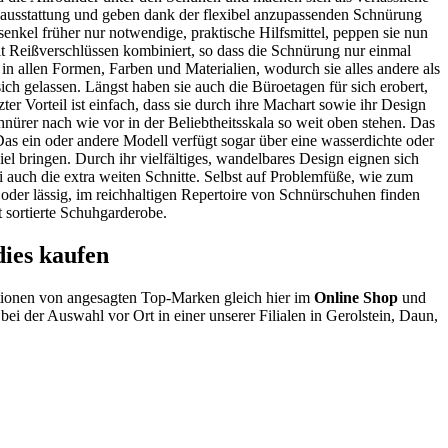
nenausstattung und geben dank der flexibel anzupassenden Schnürung
senkel früher nur notwendige, praktische Hilfsmittel, peppen sie nun
mit Reißverschlüssen kombiniert, so dass die Schnürung nur einmal
 in allen Formen, Farben und Materialien, wodurch sie alles andere als
h gelassen. Längst haben sie auch die Büroetagen für sich erobert,
er Vorteil ist einfach, dass sie durch ihre Machart sowie ihr Design
nürer nach wie vor in der Beliebtheitsskala so weit oben stehen. Das
as ein oder andere Modell verfügt sogar über eine wasserdichte oder
l bringen. Durch ihr vielfältiges, wandelbares Design eignen sich
i auch die extra weiten Schnitte. Selbst auf Problemfüße, wie zum
oder lässig, im reichhaltigen Repertoire von Schnürschuhen finden
 sortierte Schuhgarderobe.
ies kaufen
tionen von angesagten Top-Marken gleich hier im
Online Shop
und
bei der Auswahl vor Ort in einer unserer Filialen in Gerolstein, Daun,