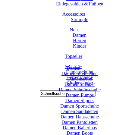
Einlegesohlen & Fußbett
Accessoires
Strümpfe
Neu
Damen
Herren
Kinder
Topseller
SALE %
Damen
Damenschuhe
Damen Stiefeletten
Herrenschuhe
Damenstiefel
Kinderschuhe
Damen Sneaker
Damen Schnürschuhe
Damen Pumps
Damen Slipper
Damen Sportschuhe
Damen Sandaletten
Damen Hausschuhe
Damen Pantoletten
Damen Ballerinas
Damen Boots