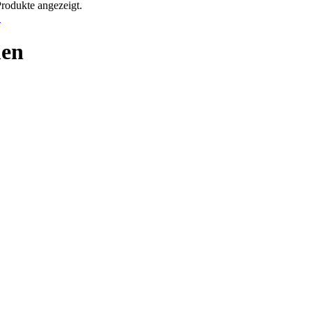
Produkte angezeigt.
!
men