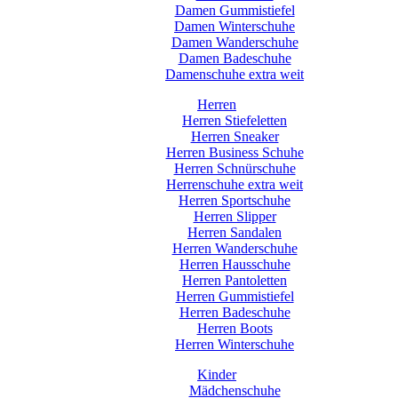
Damen Gummistiefel
Damen Winterschuhe
Damen Wanderschuhe
Damen Badeschuhe
Damenschuhe extra weit
Herren
Herren Stiefeletten
Herren Sneaker
Herren Business Schuhe
Herren Schnürschuhe
Herrenschuhe extra weit
Herren Sportschuhe
Herren Slipper
Herren Sandalen
Herren Wanderschuhe
Herren Hausschuhe
Herren Pantoletten
Herren Gummistiefel
Herren Badeschuhe
Herren Boots
Herren Winterschuhe
Kinder
Mädchenschuhe