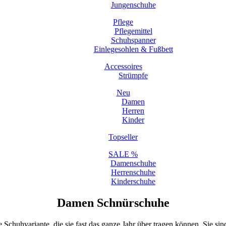
Jungenschuhe
Pflege
Pflegemittel
Schuhspanner
Einlegesohlen & Fußbett
Accessoires
Strümpfe
Neu
Damen
Herren
Kinder
Topseller
SALE %
Damenschuhe
Herrenschuhe
Kinderschuhe
Damen Schnürschuhe
uhvariante, die sie fast das ganze Jahr über tragen können. Sie sind