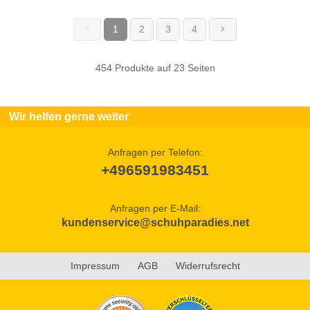
1
2
3
4
(current)
454 Produkte auf 23 Seiten
Wir helfen gerne weiter
Anfragen per Telefon:
+496591983451
Anfragen per E-Mail:
kundenservice@schuhparadies.net
Impressum
AGB
Widerrufsrecht