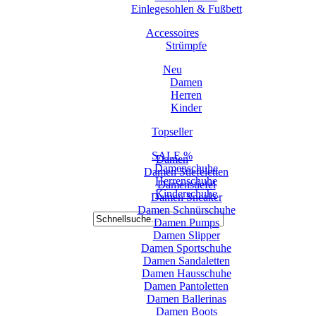
Einlegesohlen & Fußbett
Accessoires
Strümpfe
Neu
Damen
Herren
Kinder
Topseller
SALE %
Damen
Damenschuhe
Damen Stiefeletten
Herrenschuhe
Damenstiefel
Kinderschuhe
Damen Sneaker
Damen Schnürschuhe
Damen Pumps
Damen Slipper
Damen Sportschuhe
Damen Sandaletten
Damen Hausschuhe
Damen Pantoletten
Damen Ballerinas
Damen Boots