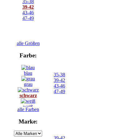
35-38
39-42
43-46
47-49
alle Größen
Farbe:
blau
35-38
39-42
grau
43-46
47-49
schwarz
weiß
alle Farben
Marke:
39-42