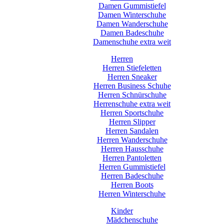
Damen Gummistiefel
Damen Winterschuhe
Damen Wanderschuhe
Damen Badeschuhe
Damenschuhe extra weit
Herren
Herren Stiefeletten
Herren Sneaker
Herren Business Schuhe
Herren Schnürschuhe
Herrenschuhe extra weit
Herren Sportschuhe
Herren Slipper
Herren Sandalen
Herren Wanderschuhe
Herren Hausschuhe
Herren Pantoletten
Herren Gummistiefel
Herren Badeschuhe
Herren Boots
Herren Winterschuhe
Kinder
Mädchenschuhe